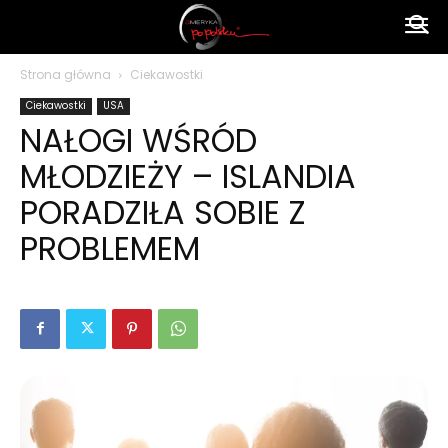
Ameryka
Strona główna
Ciekawostki
Ciekawostki
USA
po
NAŁOGI WŚRÓD
MŁODZIEŻY – ISLANDIA
polsku
PORADZIŁA SOBIE Z
PROBLEMEM