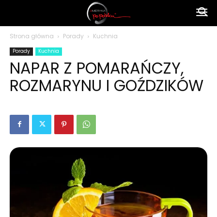
Ameryka
Strona główna
Porady
Kuchnia
Porady
Kuchnia
po
NAPAR Z POMARAŃCZY,
ROZMARYNU I GOŹDZIKÓW
polsku