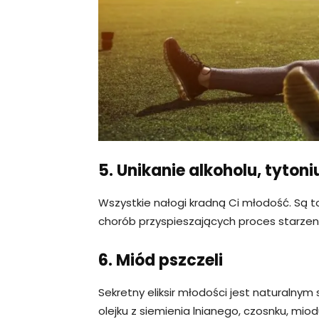
5. Unikanie alkoholu, tytoni
Wszystkie nałogi kradną Ci młodość. Są to
chorób przyspieszających proces starzeni
6. Miód pszczeli
Sekretny eliksir młodości jest naturalny
olejku z siemienia lnianego, czosnku, miod