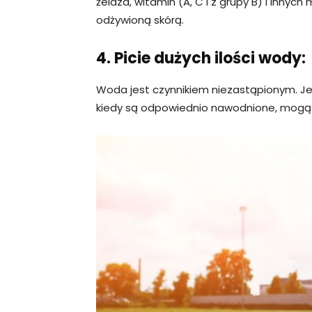
żelaza, witamin (A, C i z grupy B) i inny
odżywioną skórą.
4. Picie dużych ilości wody:
Woda jest czynnikiem niezastąpionym. J
kiedy są odpowiednio nawodnione, mogą