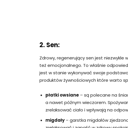
2. Sen:
Zdrowy, regenerujący sen jest niezwykle w
też emocjonalnego. To właśnie odpowied
jest w stanie wykonywać swoje podstawow
produktów żywnościowych które warto sp
płatki owsiane
– są polecane na śniad
a nawet późnym wieczorem. Spożywan
zrelaksować ciało i wpływają na odpo
migdały
– garstka migdałów zjedzona 
zrelaksować i zapaść w zdrowy spokoj