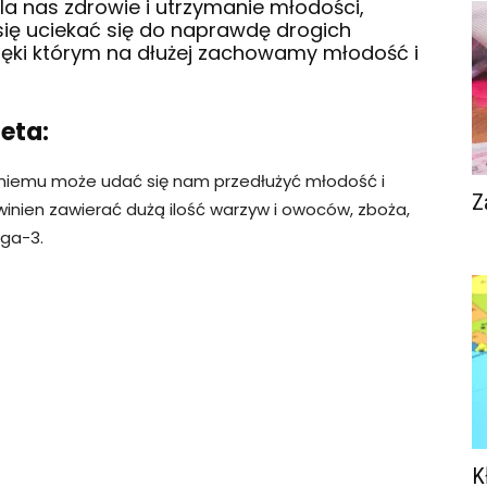
la nas zdrowie i utrzymanie młodości,
 się uciekać się do naprawdę drogich
zięki którym na dłużej zachowamy młodość i
eta:
i niemu może udać się nam przedłużyć młodość i
Z
inien zawierać dużą ilość warzyw i owoców, zboża,
ega-3.
K