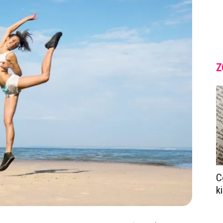
Z
C
k