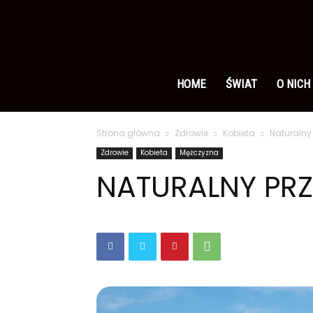
Ameryka
po
HOME
ŚWIAT
O NICH
Strona główna
Zdrowie
Kobieta
Naturalny
polsku
Zdrowie
Kobieta
Mężczyzna
NATURALNY PRZ