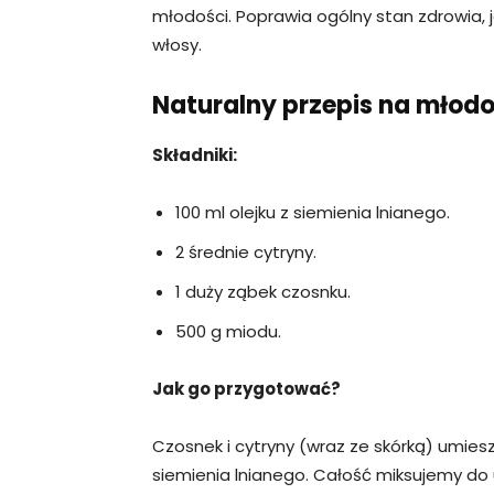
młodości. Poprawia ogólny stan zdrowia, 
włosy.
Naturalny przepis na młod
Składniki:
100 ml olejku z siemienia lnianego.
2 średnie cytryny.
1 duży ząbek czosnku.
500 g miodu.
Jak go przygotować?
Czosnek i cytryny (wraz ze skórką) umies
siemienia lnianego. Całość miksujemy do 