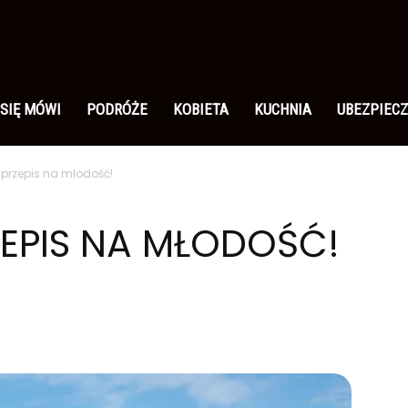
 SIĘ MÓWI
PODRÓŻE
KOBIETA
KUCHNIA
UBEZPIECZ
 przepis na młodość!
EPIS NA MŁODOŚĆ!