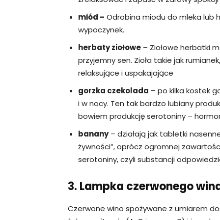
miód –
Odrobina miodu do mleka lub 
wypoczynek.
herbaty ziołowe
– Ziołowe herbatki 
przyjemny sen. Zioła takie jak rumianek
relaksujące i uspakajające
gorzka czekolada
– po kilka kostek g
i w nocy. Ten tak bardzo lubiany prod
bowiem produkcję serotoniny – hormonu,
banany
– działają jak tabletki nasenn
żywności”, oprócz ogromnej zawartości
serotoniny, czyli substancji odpowiedz
3. Lampka czerwonego wina
Czerwone wino spożywane z umiarem dos