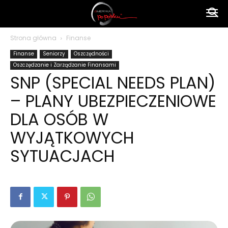
Ameryka
Strona główna
Finanse
Finanse
Seniorzy
Oszczędności
po
Oszczędzanie i Zarządzanie Finansami
SNP (SPECIAL NEEDS PLAN)
– PLANY UBEZPIECZENIOWE
polsku
DLA OSÓB W
WYJĄTKOWYCH
SYTUACJACH