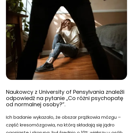
Naukowcy z University of Pensylvania znaleźli
odpowiedź na pytanie „Co różni psychopatę
od normalnej osoby?”.
Ich badanie wykazało, że obszar prążkowia mózgu –
część kresomózgowia, na którą składają się jądro
ogoniaste i skorupa, był średnio o 10% większy u osób