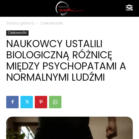
Ameryka
Strona główna
Ciekawostki
Ciekawostki
po
NAUKOWCY USTALILI
BIOLOGICZNĄ RÓŻNICĘ
polsku
MIĘDZY PSYCHOPATAMI A
NORMALNYMI LUDŹMI