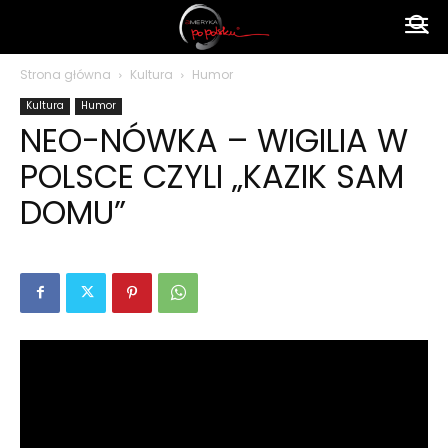
Ameryka
Strona główna
Kultura
Humor
Kultura
Humor
po
NEO-NÓWKA – WIGILIA W
POLSCE CZYLI „KAZIK SAM
polsku
DOMU”