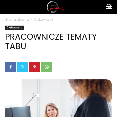
Ameryka
Strona główna
Ciekawostki
Ciekawostki
po
PRACOWNICZE TEMATY
TABU
polsku