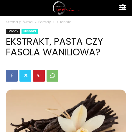
Ameryka
Strona główna
Porady
Kuchnia
Porady
Kuchnia
po
EKSTRAKT, PASTA CZY
FASOLA WANILIOWA?
polsku