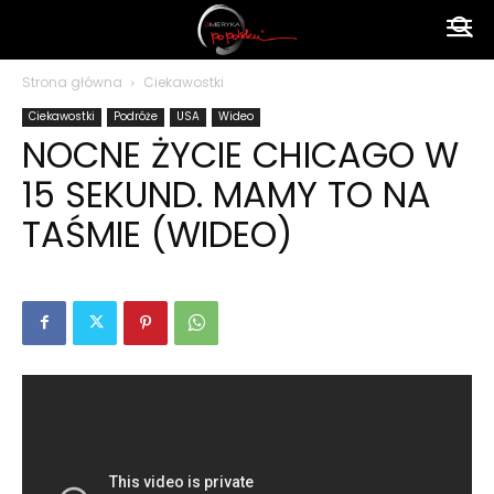
Ameryka
Strona główna
Ciekawostki
Ciekawostki
Podróże
USA
Wideo
po
NOCNE ŻYCIE CHICAGO W
15 SEKUND. MAMY TO NA
polsku
TAŚMIE (WIDEO)