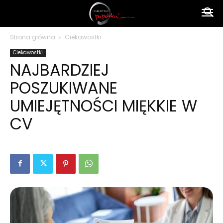
Ameryka
Strona główna
Ciekawostki
Ciekawostki
po
NAJBARDZIEJ
POSZUKIWANE
polsku
UMIEJĘTNOŚCI MIĘKKIE W
CV