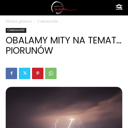
Ameryka
Strona główna
Ciekawostki
Ciekawostki
po
OBALAMY MITY NA TEMAT…
PIORUNÓW
polsku