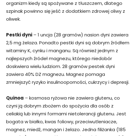
organizm kiedy są spożywane z tłuszczem, dlatego
szpinak powinno się jeść z dodatkiem zdrowej oliwy z
oliwek.
Pestki dyni
– 1 uncja (28 gramów) nasion dyni zawiera
2,5 mg żelaza. Ponadto pestki dyni są dobrym źródłem
witaminy K, cynku i manganu. Są również jednym z
najlepszych źródeł magnezu, którego niedobór
doskwiera wielu ludziom. 28 gramów pestek dyni
zawiera 40% DZ magnezu. Magnez pomaga
zmniejszyć ryzyko insulinooporności, cukrzycy i depresji.
Quinoa
– kosmosa ryżowa nie zawiera glutenu, co
czyni ją dobrym zbożem do spożycia dla osób z
celiakią lub innymi formami nietolerancji glutenu. Jest
bogata w białko, kwas foliowy, przeciwutleniacze,
magnez, miedź, mangan i żelazo. Jedna filiżanka (185