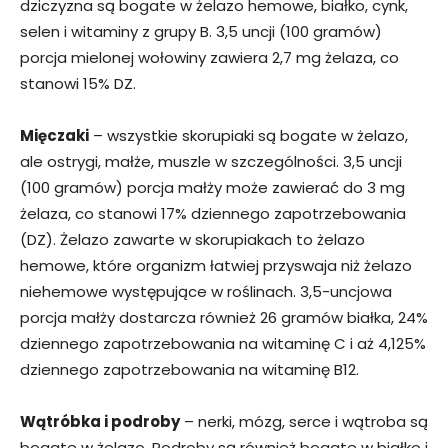
dziczyzna są bogate w żelazo hemowe, białko, cynk,
selen i witaminy z grupy B. 3,5 uncji (100 gramów)
porcja mielonej wołowiny zawiera 2,7 mg żelaza, co
stanowi 15% DZ.
Mięczaki
– wszystkie skorupiaki są bogate w żelazo,
ale ostrygi, małże, muszle w szczególności. 3,5 uncji
(100 gramów) porcja małży może zawierać do 3 mg
żelaza, co stanowi 17% dziennego zapotrzebowania
(DZ). Żelazo zawarte w skorupiakach to żelazo
hemowe, które organizm łatwiej przyswaja niż żelazo
niehemowe występujące w roślinach. 3,5-uncjowa
porcja małży dostarcza również 26 gramów białka, 24%
dziennego zapotrzebowania na witaminę C i aż 4,125%
dziennego zapotrzebowania na witaminę B12.
Wątróbka i podroby
– nerki, mózg, serce i wątroba są
bogate w żelazo. Podroby są również bogate w białko i