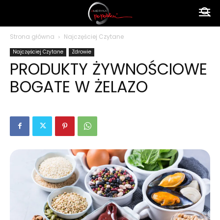
Ameryka
Strona główna
Najczęściej Czytane
Najczęściej Czytane
Zdrowie
po
PRODUKTY ŻYWNOŚCIOWE
BOGATE W ŻELAZO
polsku