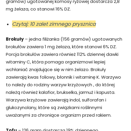
gramów) ugotowanej komosy ryżowej dostarcza 2,8
mg żelaza, co stanowi 16% DZ.
Czytaj: 10 zalet zimnego prysznica
Brokuły
– jedna filiżanka (156 gramów) ugotowanych
brokułów zawiera 1 mg żelaza, które stanowi 6% DZ.
Porcja brokułów zawiera również 112% dziennej dawki
witaminy C, która pomaga organizmowi lepiej
wchłaniać znajdujące się w nim żelazo. Brokuły
zawierają kwas foliowy, błonnik i witaminę K. Warzywo
to należy do rodziny warzyw krzyżowych , do której
należą również kalafior, brukselka, jarmuż i kapusta.
Warzywa krzyżowe zawierają indol, sulforafan i
glukozynolany, które są związkami roślinnymi
uważanymi za chroniące organizm przed rakiem.
Tofu
– 126 gram dostarcza 19% dziennego