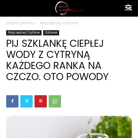
Ameryka
Strona główna
Najczęściej Czytane
Najczęściej Czytane
Zdrowie
po
PIJ SZKLANKĘ CIEPŁEJ
WODY Z CYTRYNĄ
polsku
KAŻDEGO RANKA NA
CZCZO. OTO POWODY