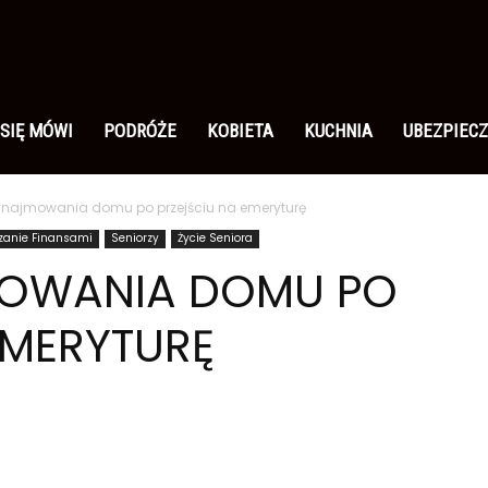
 SIĘ MÓWI
PODRÓŻE
KOBIETA
KUCHNIA
UBEZPIECZ
ynajmowania domu po przejściu na emeryturę
dzanie Finansami
Seniorzy
Życie Seniora
MOWANIA DOMU PO
EMERYTURĘ