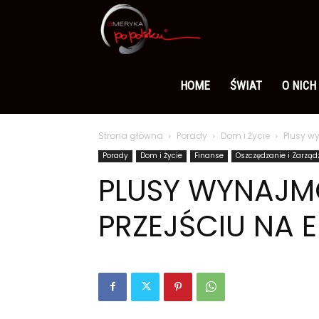
Ameryka
po
HOME
ŚWIAT
O NICH
Strona główna
Porady
Dom i Życie
Plusy w
polsku
Porady
Dom i Życie
Finanse
Oszczędzanie i Zarzą
PLUSY WYNAJ
PRZEJŚCIU NA 