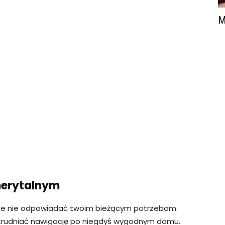
M
merytalnym
może nie odpowiadać twoim bieżącym potrzebom.
trudniać nawigację po niegdyś wygodnym domu.