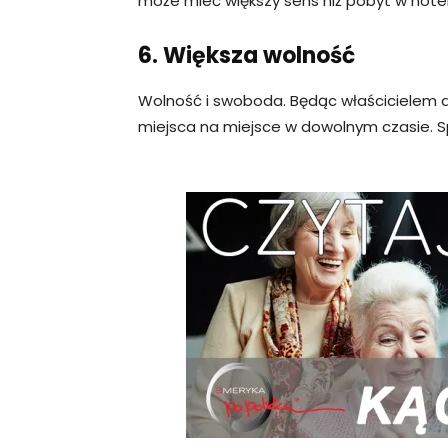
może mieć większy sens niż pobyt w hote
6. Większa wolność
Wolność i swoboda. Będąc właścicielem
miejsca na miejsce w dowolnym czasie. S