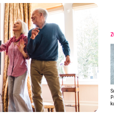
Z
S
P
k