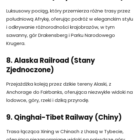
Luksusowy pociąg, który przemierza różne trasy przez
południową Afrykę, oferując podróż w eleganckim stylu
i odkrywanie różnorodności krajobrazów, w tym
sawanny, gór Drakensberg i Parku Narodowego
Krugera.
8. Alaska Railroad (Stany
Zjednoczone)
Przejażdżka koleją przez dzikie tereny Alaski, z
Anchorage do Fairbanks, oferująca niezwykłe widoki na
lodowce, góry, rzeki i dziką przyrodę.
9. Qinghai-Tibet Railway (Chiny)
Trasa łącząca Xining w Chinach z Lhasą w Tybecie,
oferująca niezapomniane widoki na najwyższe góry