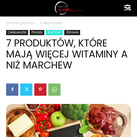
Ameryka
Strona główna
Ciekawostki
Ciekawostki
Porady
Kuchnia
Zdrowie
po
7 PRODUKTÓW, KTÓRE
MAJĄ WIĘCEJ WITAMINY A
polsku
NIŻ MARCHEW