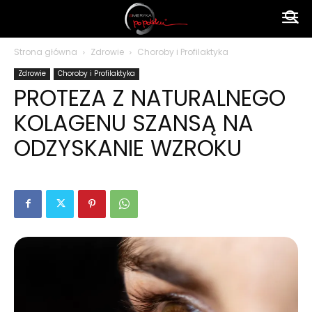
Ameryka
Strona główna
Zdrowie
Choroby i Profilaktyka
Zdrowie
Choroby i Profilaktyka
po
PROTEZA Z NATURALNEGO
KOLAGENU SZANSĄ NA
polsku
ODZYSKANIE WZROKU