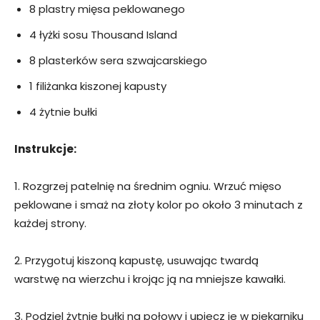
8 plastry mięsa peklowanego
4 łyżki sosu Thousand Island
8 plasterków sera szwajcarskiego
1 filiżanka kiszonej kapusty
4 żytnie bułki
Instrukcje:
1. Rozgrzej patelnię na średnim ogniu. Wrzuć mięso
peklowane i smaż na złoty kolor po około 3 minutach z
każdej strony.
2. Przygotuj kiszoną kapustę, usuwając twardą
warstwę na wierzchu i krojąc ją na mniejsze kawałki.
3. Podziel żytnie bułki na połowy i upiecz je w piekarniku