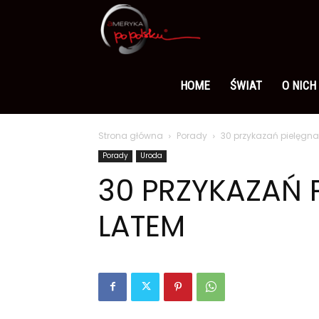
Ameryka
po
HOME
ŚWIAT
O NICH
Strona główna
Porady
30 przykazań pielęgna
polsku
Porady
Uroda
30 PRZYKAZAŃ 
LATEM