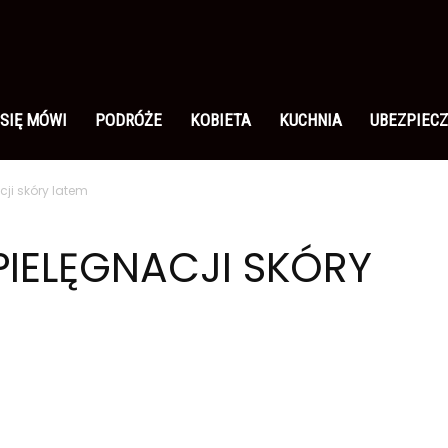
 SIĘ MÓWI
PODRÓŻE
KOBIETA
KUCHNIA
UBEZPIECZ
cji skóry latem
PIELĘGNACJI SKÓRY