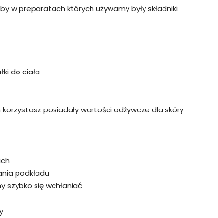
eby w preparatach których używamy były składniki
łki do ciała
 korzystasz posiadały wartości odżywcze dla skóry
ich
wania podkładu
ny szybko się wchłaniać
y