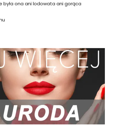
ie była ona ani lodowata ani gorąca
lmu