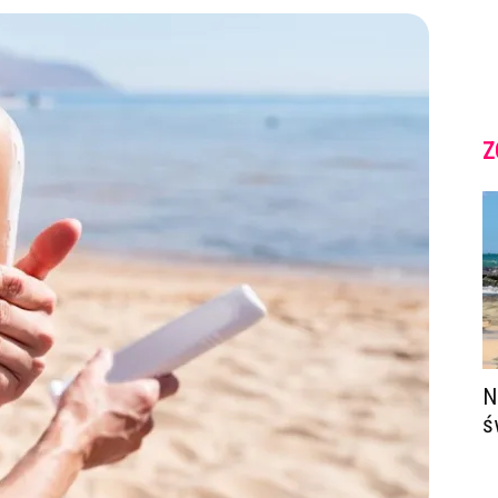
Z
N
ś