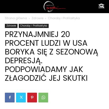
Ameryka
Strona główna
Zdrowie
Choroby i Profilaktyka
Zdrowie
Choroby i Profilaktyka
po
PRZYNAJMNIEJ 20
PROCENT LUDZI W USA
polsku
BORYKA SIĘ Z SEZONOWĄ
DEPRESJĄ.
PODPOWIADAMY JAK
ZŁAGODZIĆ JEJ SKUTKI