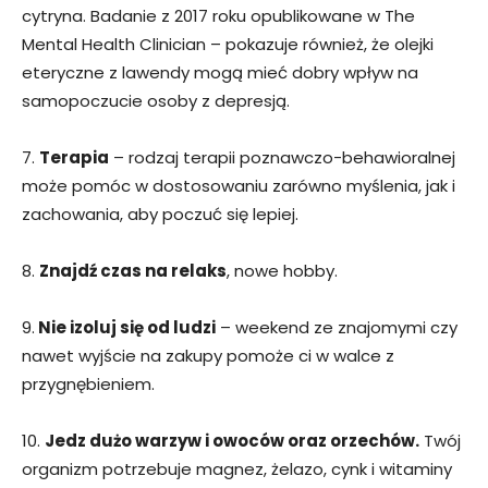
cytryna. Badanie z 2017 roku opublikowane w The
Mental Health Clinician – pokazuje również, że olejki
eteryczne z lawendy mogą mieć dobry wpływ na
samopoczucie osoby z depresją.
7.
Terapia
– rodzaj terapii poznawczo-behawioralnej
może pomóc w dostosowaniu zarówno myślenia, jak i
zachowania, aby poczuć się lepiej.
8.
Znajdź czas na relaks
, nowe hobby.
9.
Nie izoluj się od ludzi
– weekend ze znajomymi czy
nawet wyjście na zakupy pomoże ci w walce z
przygnębieniem.
10.
Jedz dużo warzyw i owoców oraz orzechów.
Twój
organizm potrzebuje magnez, żelazo, cynk i witaminy