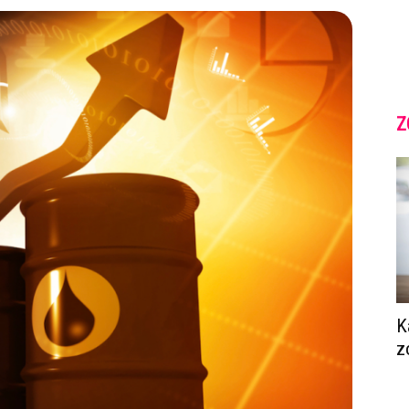
Z
K
z