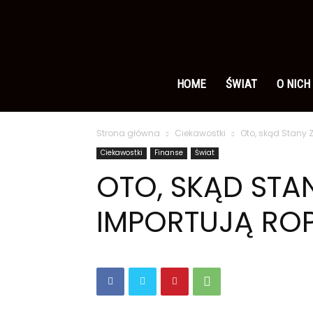
Ameryka
po
HOME
ŚWIAT
O NICH
Strona główna
Ciekawostki
Oto, skąd Stany 
polsku
Ciekawostki
Finanse
Świat
OTO, SKĄD ST
IMPORTUJĄ RO