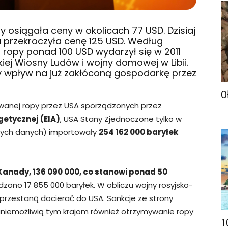
y osiągała ceny w okolicach 77 USD. Dzisiaj
 przekroczyła cenę 125 USD. Według
i ropy ponad 100 USD wydarzył się w 2011
iej Wiosny Ludów i wojny domowej w Libii.
 wpływ na już zakłóconą gospodarkę przez
O
wanej ropy przez USA sporządzonych przez
etycznej (EIA)
, USA Stany Zjednoczone tylko w
pnych danych) importowały
254 162 000 baryłek
anady, 136 090 000, co stanowi ponad 50
dzono 17 855 000 baryłek. W obliczu wojny rosyjsko-
 przestaną docierać do USA. Sankcje ze strony
iemożliwią tym krajom również otrzymywanie ropy
1