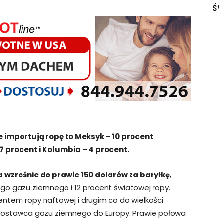
ś
e importują ropę to Meksyk – 10 procent
 procent i Kolumbia – 4 procent.
a wzrośnie do prawie 150 dolarów za baryłkę
,
go gazu ziemnego i 12 procent światowej ropy.
centem ropy naftowej i drugim co do wielkości
dostawca gazu ziemnego do Europy. Prawie połowa