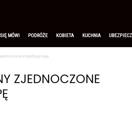
 SIĘ MÓWI
PODRÓŻE
KOBIETA
KUCHNIA
UBEZPIECZ
Zjednoczone importują ropę
ANY ZJEDNOCZONE
PĘ