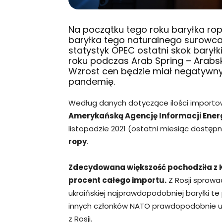
Na początku tego roku baryłka rop
baryłka tego naturalnego surowca
statystyk OPEC ostatni skok baryłk
roku podczas Arab Spring – Arabsk
Wzrost cen będzie miał negatywny
pandemię.
Według danych dotyczące ilości importo
Amerykańską Agencję Informacji Energ
listopadzie 2021 (ostatni miesiąc dostę
ropy
.
Zdecydowana większość pochodziła z K
procent całego importu.
Z Rosji sprowa
ukraińskiej najprawdopodobniej baryłki te
innych członków NATO prawdopodobnie un
z Rosji.