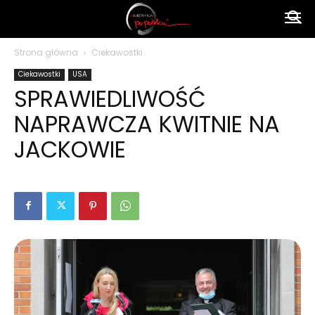
Ameryka
Strona główna
Ciekawostki
Ciekawostki
USA
po
SPRAWIEDLIWOŚĆ
NAPRAWCZA KWITNIE NA
polsku
JACKOWIE