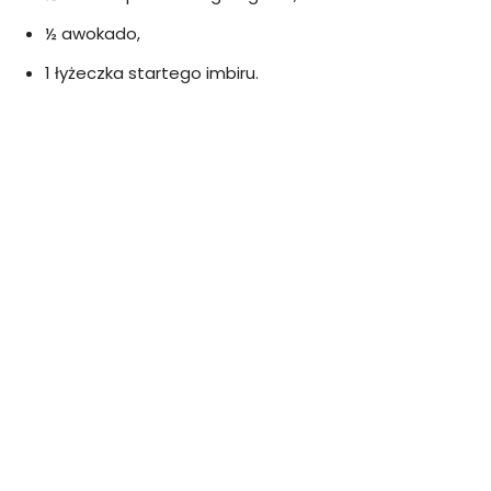
½ awokado,
1 łyżeczka startego imbiru.