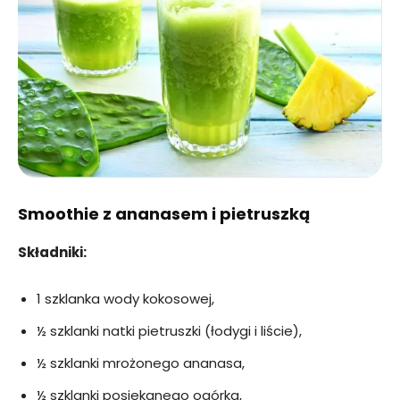
Smoothie z ananasem i pietruszką
Składniki:
1 szklanka wody kokosowej,
½ szklanki natki pietruszki (łodygi i liście),
½ szklanki mrożonego ananasa,
½ szklanki posiekanego ogórka,