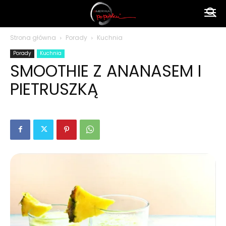
Ameryka
Strona główna
Porady
Kuchnia
Porady
Kuchnia
po
SMOOTHIE Z ANANASEM I
PIETRUSZKĄ
polsku