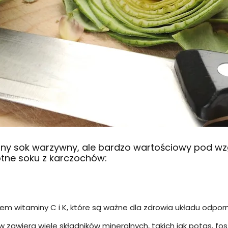
rny sok warzywny, ale bardzo wartościowy pod w
tne soku z karczochów:
em witaminy C i K, które są ważne dla zdrowia układu odporn
zawiera wiele składników mineralnych, takich jak potas, fosfo