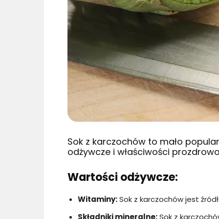
Sok z karczochów to mało popula
odżywcze i właściwości prozdrowo
Wartości odżywcze:
Witaminy:
Sok z karczochów jest źródł
Składniki mineralne:
Sok z karczochów 