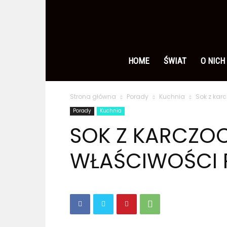
Ameryka
po
HOME
ŚWIAT
O NICH
Strona główna
Porady
Kuchnia
Sok z kar
polsku
Porady
Kuchnia
SOK Z KARCZO
WŁAŚCIWOŚCI