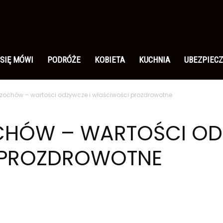
 SIĘ MÓWI
PODRÓŻE
KOBIETA
KUCHNIA
UBEZPIECZ
czochów – wartości odżywcze i właściwości prozdrowotne
CHÓW – WARTOŚCI OD
 PROZDROWOTNE