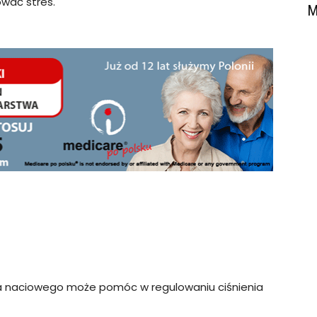
wać stres.
M
a naciowego może pomóc w regulowaniu ciśnienia