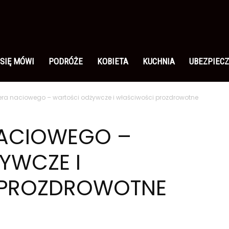
 SIĘ MÓWI
PODRÓŻE
KOBIETA
KUCHNIA
UBEZPIECZ
lera naciowego – wartości odżywcze i właściwości prozdrowotne
NACIOWEGO –
YWCZE I
 PROZDROWOTNE