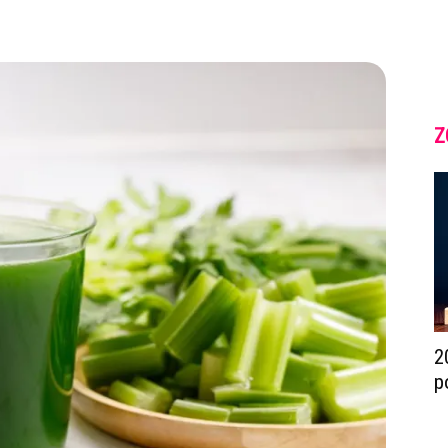
Z
2
p