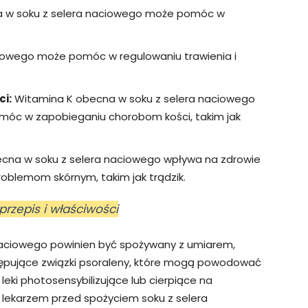
a w soku z selera naciowego może pomóc w
iowego może pomóc w regulowaniu trawienia i
i:
Witamina K obecna w soku z selera naciowego
omóc w zapobieganiu chorobom kości, takim jak
cna w soku z selera naciowego wpływa na zdrowie
oblemom skórnym, takim jak trądzik.
przepis i właściwości
 naciowego powinien być spożywany z umiarem,
ępujące związki psoraleny, które mogą powodować
leki photosensybilizujące lub cierpiące na
 lekarzem przed spożyciem soku z selera