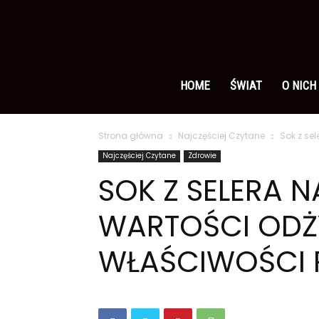
Ameryka
po
HOME
ŚWIAT
O NICH
Strona główna
Najczęściej Czytane
Sok z se
polsku
Najczęściej Czytane
Zdrowie
SOK Z SELERA 
WARTOŚCI ODŻ
WŁAŚCIWOŚCI