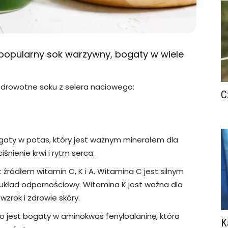
 popularny sok warzywny, bogaty w wiele
zdrowotne soku z selera naciowego:
C
gaty w potas, który jest ważnym minerałem dla
nienie krwi i rytm serca.
 źródłem witamin C, K i A. Witamina C jest silnym
kład odpornościowy. Witamina K jest ważna dla
wzrok i zdrowie skóry.
o jest bogaty w aminokwas fenyloalaninę, która
K