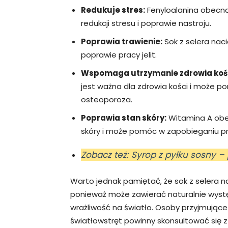
Redukuje stres:
Fenyloalanina obecn
redukcji stresu i poprawie nastroju.
Poprawia trawienie:
Sok z selera nac
poprawie pracy jelit.
Wspomaga utrzymanie zdrowia kośc
jest ważna dla zdrowia kości i może p
osteoporoza.
Poprawia stan skóry:
Witamina A obe
skóry i może pomóc w zapobieganiu pr
Zobacz też: Syrop z pyłku sosny – 
Warto jednak pamiętać, że sok z selera
ponieważ może zawierać naturalnie wyst
wrażliwość na światło. Osoby przyjmujące 
światłowstręt powinny skonsultować się z