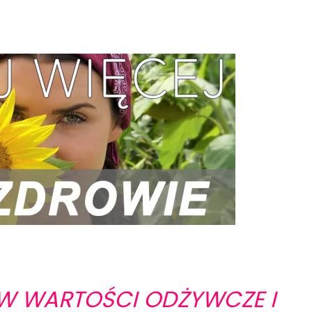
W WARTOŚCI ODŻYWCZE I