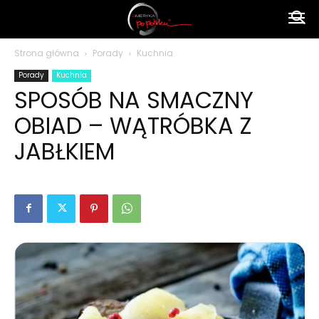
Ameryka
Strona główna
Porady
Kuchnia
Porady
Kuchnia
po
SPOSÓB NA SMACZNY
OBIAD – WĄTRÓBKA Z
polsku
JABŁKIEM