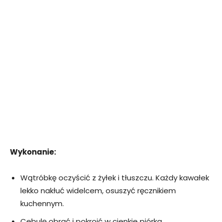
Wykonanie:
Wątróbkę oczyścić z żyłek i tłuszczu. Każdy kawałek
lekko nakłuć widelcem, osuszyć ręcznikiem
kuchennym.
Cebulę obrać i pokroić w cienkie piórka.