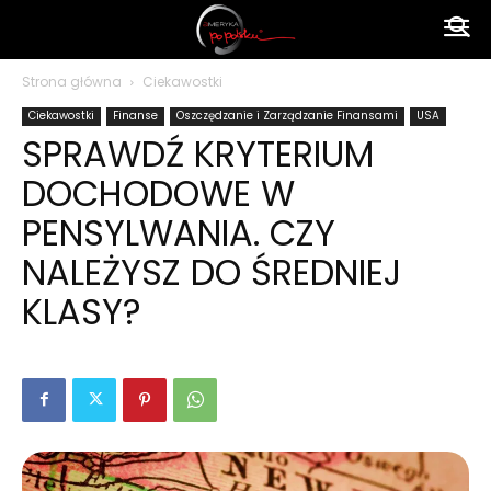
Ameryka
Strona główna
Ciekawostki
Ciekawostki
Finanse
Oszczędzanie i Zarządzanie Finansami
USA
po
SPRAWDŹ KRYTERIUM
DOCHODOWE W
polsku
PENSYLWANIA. CZY
NALEŻYSZ DO ŚREDNIEJ
KLASY?