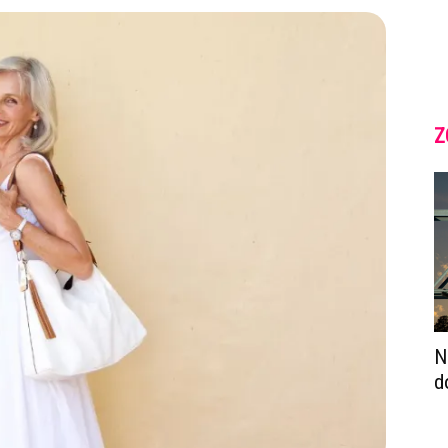
Z
N
d