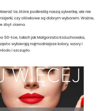
ybierać te, które podkreślą naszą sylwetkę, ale nie
szmizjerki, czy ołówkowe są dobrym wyborem. Ważne,
ie zbyt ciasna.
 po 50-tce, takich jak Małgorzata Kożuchowska,
ęsto wybierają najmodniejsze kolory, wzory i
młodo i szczupło.