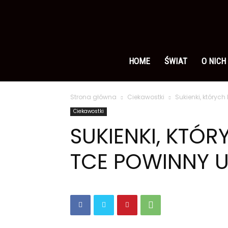
Ameryka
po
HOME
ŚWIAT
O NICH
Strona główna
Ciekawostki
Sukienki, któryc
polsku
Ciekawostki
SUKIENKI, KTÓR
TCE POWINNY 