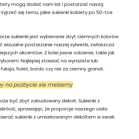
estety mogą dodać nam lat i postarzać naszą
zyjrzeć się temu, jakie sukienki kobiety po 50-tce
ze sukienki jest wybieranie zbyt ciemnych kolorów.
 wizualne postarzanie naszej sylwetki, zwłaszcza
iejszych akcentów. Z kolei jasne odcienie, takie jak
borem. Najlepiej stawiać na wyraziste lub
fuksja, fiolet, bordo czy nie za ciemny granat.
by na pozbycie sie melasmy
oże być zbyt zabudowany dekolt. Sukienki z
krócić, sprawiając, że proporcje naszego ciała
bierać sukienki z umiarkowanym dekoltem w serek