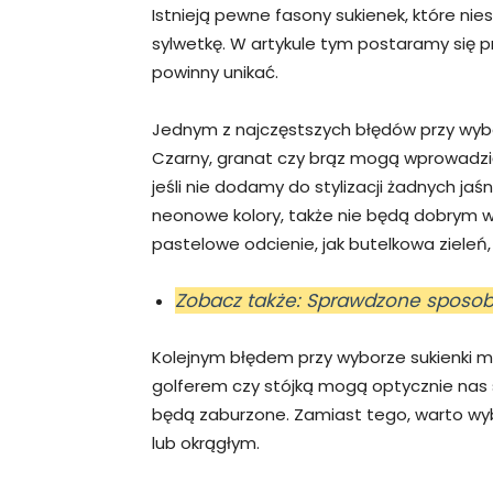
Istnieją pewne fasony sukienek, które ni
sylwetkę. W artykule tym postaramy się pr
powinny unikać.
Jednym z najczęstszych błędów przy wybor
Czarny, granat czy brąz mogą wprowadzić
jeśli nie dodamy do stylizacji żadnych jaśn
neonowe kolory, także nie będą dobrym wy
pastelowe odcienie, jak butelkowa zieleń, 
Zobacz także: Sprawdzone sposo
Kolejnym błędem przy wyborze sukienki m
golferem czy stójką mogą optycznie nas s
będą zaburzone. Zamiast tego, warto wy
lub okrągłym.