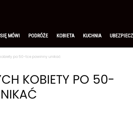
 SIĘ MÓWI
PODRÓŻE
KOBIETA
KUCHNIA
UBEZPIECZ
h kobiety po 50-tce powinny unikać
YCH KOBIETY PO 50-
UNIKAĆ