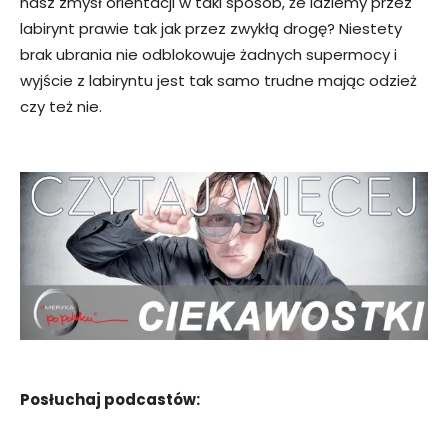
nasz zmysł orientacji w taki sposób, że idziemy przez
labirynt prawie tak jak przez zwykłą drogę? Niestety
brak ubrania nie odblokowuje żadnych supermocy i
wyjście z labiryntu jest tak samo trudne mając odzież
czy też nie.
Posłuchaj podcastów: