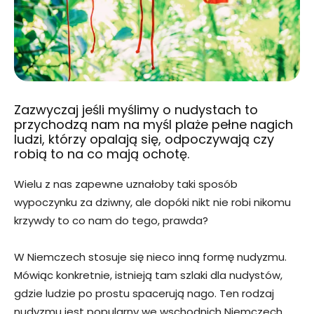
Zazwyczaj jeśli myślimy o nudystach to
przychodzą nam na myśl plaże pełne nagich
ludzi, którzy opalają się, odpoczywają czy
robią to na co mają ochotę.
Wielu z nas zapewne uznałoby taki sposób
wypoczynku za dziwny, ale dopóki nikt nie robi nikomu
krzywdy to co nam do tego, prawda?
W Niemczech stosuje się nieco inną formę nudyzmu.
Mówiąc konkretnie, istnieją tam szlaki dla nudystów,
gdzie ludzie po prostu spacerują nago. Ten rodzaj
nudyzmu jest popularny we wschodnich Niemczech,