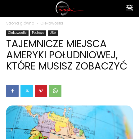
Ameryka
Strona główna
Ciekawostki
Ciekawostki
Podróże
USA
po
TAJEMNICZE MIEJSCA
AMERYKI POŁUDNIOWEJ,
polsku
KTÓRE MUSISZ ZOBACZYĆ