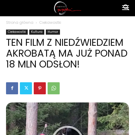
Ameryka
Strona główna
Ciekawostki
Ciekawostki
Kultura
Humor
po
TEN FILM Z NIEDŹWIEDZIEM
AKROBATĄ MA JUŻ PONAD
polsku
18 MLN ODSŁON!