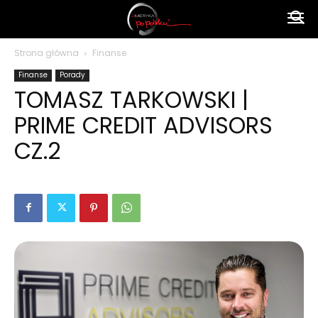
Ameryka
Strona główna
Finanse
Finanse
Porady
po
TOMASZ TARKOWSKI |
PRIME CREDIT ADVISORS
polsku
CZ.2