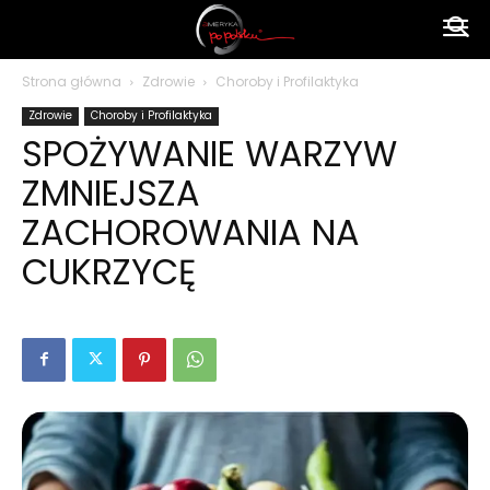
Ameryka
Strona główna
Zdrowie
Choroby i Profilaktyka
Zdrowie
Choroby i Profilaktyka
po
SPOŻYWANIE WARZYW
ZMNIEJSZA
polsku
ZACHOROWANIA NA
CUKRZYCĘ