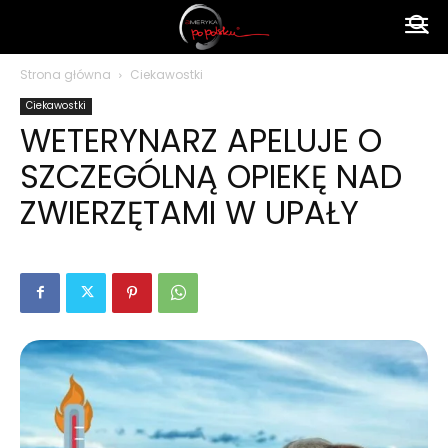
Ameryka
Strona główna
Ciekawostki
Ciekawostki
po
WETERYNARZ APELUJE O
SZCZEGÓLNĄ OPIEKĘ NAD
polsku
ZWIERZĘTAMI W UPAŁY