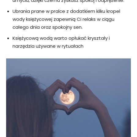
umyciu, dzięki czemu zyskasz spokój i odprężenie.
Ubrania prane w pralce z dodatkiem kilku kropel
wody księżycowej zapewnią Ci relaks w ciągu
całego dnia oraz spokojny sen.
Księżycową wodą warto opłukać kryształy i
narzędzia używane w rytuałach