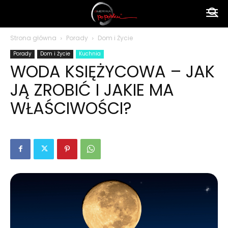
Ameryka
Strona główna
Porady
Dom i Życie
Porady
Dom i Życie
Kuchnia
po
WODA KSIĘŻYCOWA – JAK
JĄ ZROBIĆ I JAKIE MA
polsku
WŁAŚCIWOŚCI?