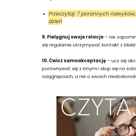
Przeczytaj: 7 porannych nawyków,
dzień
9. Pielęgnuj swoje relacje
– nie zapomina
się regularnie utrzymywać kontakt z bliskim
10. Ćwicz samoakceptację
– ucz się akc
porównywać się z innymi i skup się na so
osiągnięciach, a nie o swoich niedoskonał