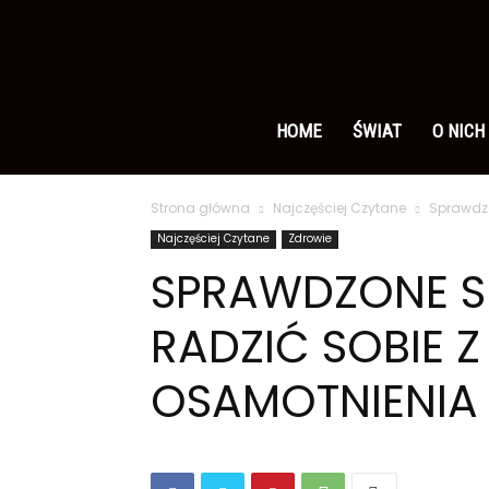
Ameryka
po
HOME
ŚWIAT
O NICH
Strona główna
Najczęściej Czytane
Sprawdzo
polsku
Najczęściej Czytane
Zdrowie
SPRAWDZONE S
RADZIĆ SOBIE 
OSAMOTNIENIA I