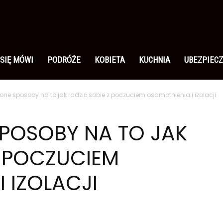
 SIĘ MÓWI
PODRÓŻE
KOBIETA
KUCHNIA
UBEZPIECZ
ne sposoby na to jak radzić sobie z poczuciem osamotnienia i izolacji
POSOBY NA TO JAK
Z POCZUCIEM
 IZOLACJI