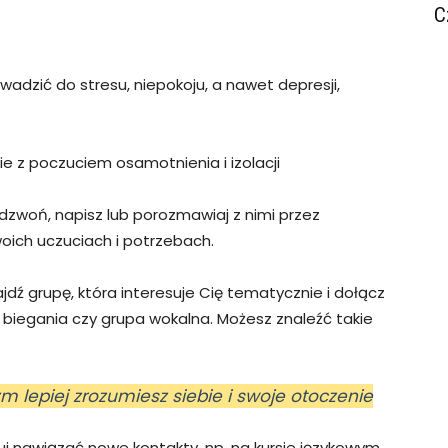
C
wadzić do stresu, niepokoju, a nawet depresji,
e z poczuciem osamotnienia i izolacji
dzwoń, napisz lub porozmawiaj z nimi przez
oich uczuciach i potrzebach.
jdź grupę, która interesuje Cię tematycznie i dołącz
do biegania czy grupa wokalna. Możesz znaleźć takie
rym lepiej zrozumiesz siebie i swoje otoczenie
j nawiązać nowe kontakty, np. na kursie językowym,