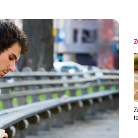
Z
Z
t