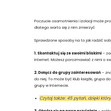
Poczucie osamotnienia i izolacji może pro
dlatego warto się z nim zmierzyć
Sprawdzone sposoby na to jak radzić sobi
1. Skontaktuj się ze swoimi bliskimi
– za
internet. Możesz porozmawiać z nimi o sw
2. Dołącz do grupy zainteresowań
– zna
do niej. To może być klub książki, grupa 
grupy w Internecie.
Czytaj także: 45 pytań, dzięki któ
3. Otwórz się na nowe przyjaźnie
– próbu