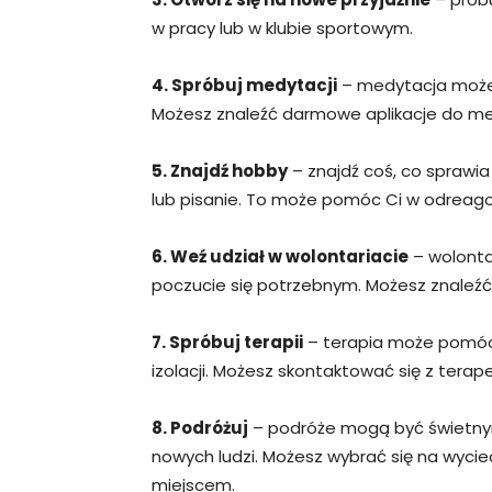
w pracy lub w klubie sportowym.
4. Spróbuj medytacji
– medytacja może p
Możesz znaleźć darmowe aplikacje do medy
5. Znajdź hobby
– znajdź coś, co sprawia
lub pisanie. To może pomóc Ci w odreago
6. Weź udział w wolontariacie
– wolonta
poczucie się potrzebnym. Możesz znaleźć w
7. Spróbuj terapii
– terapia może pomóc 
izolacji. Możesz skontaktować się z terape
8. Podróżuj
– podróże mogą być świetny
nowych ludzi. Możesz wybrać się na wyci
miejscem.