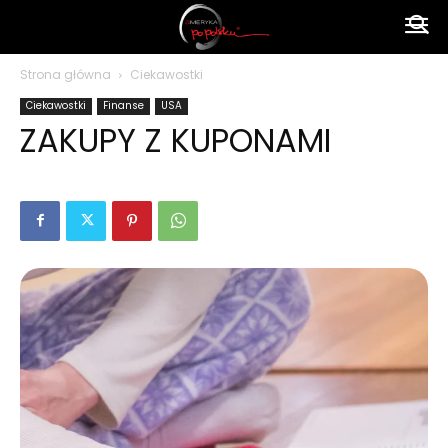
Ameryka
Strona główna
Ciekawostki
Ciekawostki
Finanse
USA
po
ZAKUPY Z KUPONAMI
polsku