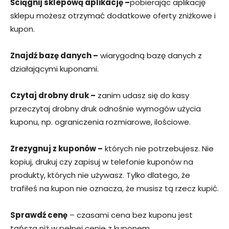
Ściągnij sklepową aplikację –
pobierając aplikację
sklepu możesz otrzymać dodatkowe oferty zniżkowe i
kupon.
Znajdź bazę danych –
wiarygodną bazę danych z
działającymi kuponami.
Czytaj drobny druk –
zanim udasz się do kasy
przeczytaj drobny druk odnośnie wymogów użycia
kuponu, np. ograniczenia rozmiarowe, ilościowe.
Zrezygnuj z kuponów –
których nie potrzebujesz. Nie
kopiuj, drukuj czy zapisuj w telefonie kuponów na
produkty, których nie używasz. Tylko dlatego, że
trafiłeś na kupon nie oznacza, że musisz tą rzecz kupić.
Sprawdź cenę
– czasami cena bez kuponu jest
tańsza niż w pełnej cenie z kuponem.