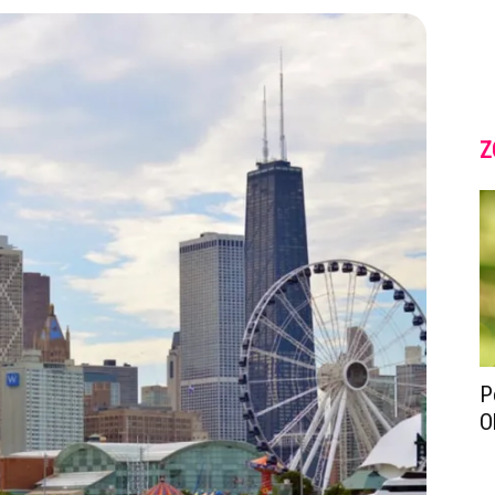
Z
P
O