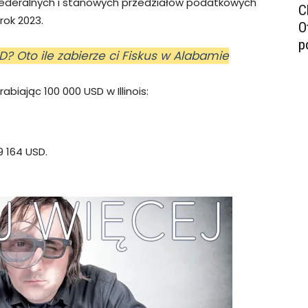
ederalnych i stanowych przedziałów podatkowych
C
rok 2023.
O
p
D? Oto ile zabierze ci Fiskus w Alabamie
biając 100 000 USD w Illinois:
9 164 USD.