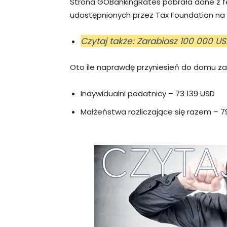
Strona GOBankingRates pobrała dane z f
udostępnionych przez Tax Foundation na 
Czytaj także: Zarabiasz 100 000 US
Oto ile naprawdę przyniesień do domu zara
Indywidualni podatnicy – 73 139 USD
Małżeństwa rozliczające się razem – 7