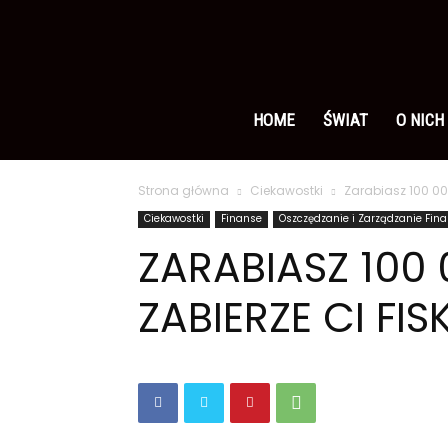
Ameryka
po
HOME
ŚWIAT
O NICH
Strona główna
Ciekawostki
Zarabiasz 100 000
polsku
Ciekawostki
Finanse
Oszczędzanie i Zarządzanie Fin
ZARABIASZ 100 
ZABIERZE CI FIS