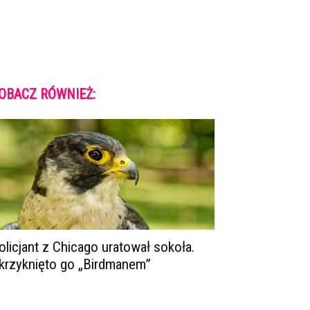
OBACZ RÓWNIEŻ:
olicjant z Chicago uratował sokoła.
krzyknięto go „Birdmanem”