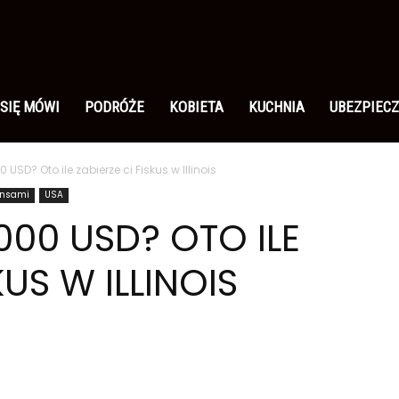
 SIĘ MÓWI
PODRÓŻE
KOBIETA
KUCHNIA
UBEZPIECZ
 USD? Oto ile zabierze ci Fiskus w Illinois
ansami
USA
000 USD? OTO ILE
KUS W ILLINOIS