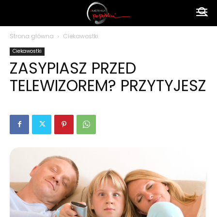
Ameryka
Strona główna
Ciekawostki
Ciekawostki
po
ZASYPIASZ PRZED
TELEWIZOREM? PRZYTYJESZ
polsku