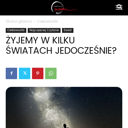
Ameryka
Strona główna
Ciekawostki
Ciekawostki
Najczęściej Czytane
Świat
po
ŻYJEMY W KILKU
ŚWIATACH JEDOCZEŚNIE?
polsku