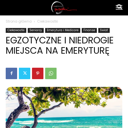
Ameryka
Strona główna
Ciekawostki
Ciekawostki
Seniorzy
Emerytura i Medicare
Finanse
Świat
po
EGZOTYCZNE I NIEDROGIE
MIEJSCA NA EMERYTURĘ
polsku