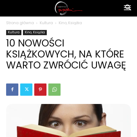
Ameryka
Strona główna
Kultura
Kino, Książka
Kultura
Kino, Książka
po
10 NOWOŚCI
KSIĄŻKOWYCH, NA KTÓRE
polsku
WARTO ZWRÓCIĆ UWAGĘ