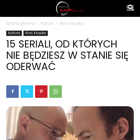
Ameryka
Strona główna
Kultura
Kino, Książka
Kultura
Kino, Książka
po
15 SERIALI, OD KTÓRYCH
NIE BĘDZIESZ W STANIE SIĘ
polsku
ODERWAĆ