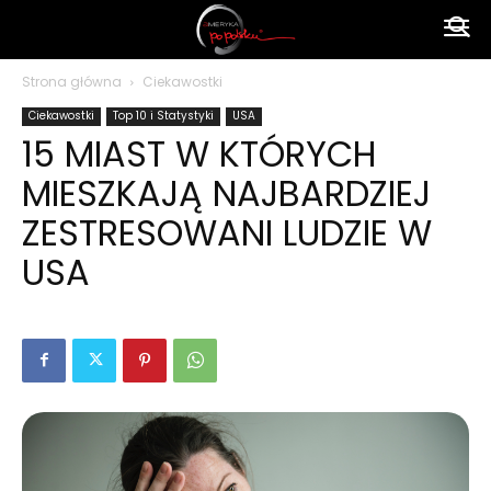
Ameryka
Strona główna
Ciekawostki
Ciekawostki
Top 10 i Statystyki
USA
po
15 MIAST W KTÓRYCH
MIESZKAJĄ NAJBARDZIEJ
polsku
ZESTRESOWANI LUDZIE W
USA