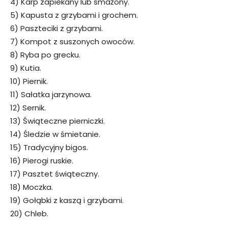
4) Karp zapiekany lub smażony.
5) Kapusta z grzybami i grochem.
6) Paszteciki z grzybami.
7) Kompot z suszonych owoców.
8) Ryba po grecku.
9) Kutia.
10) Piernik.
11) Sałatka jarzynowa.
12) Sernik.
13) Świąteczne pierniczki.
14) Śledzie w śmietanie.
15) Tradycyjny bigos.
16) Pierogi ruskie.
17) Pasztet świąteczny.
18) Moczka.
19) Gołąbki z kaszą i grzybami.
20) Chleb.