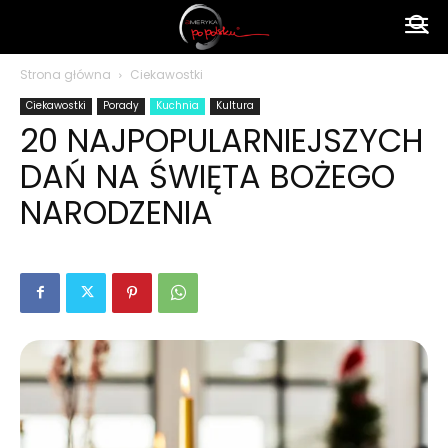
Ameryka
Strona główna
Ciekawostki
Ciekawostki
Porady
Kuchnia
Kultura
po
20 NAJPOPULARNIEJSZYCH
DAŃ NA ŚWIĘTA BOŻEGO
polsku
NARODZENIA