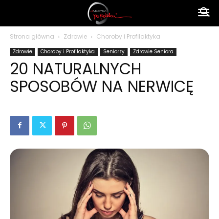
Ameryka
Strona główna
Zdrowie
Choroby i Profilaktyka
Zdrowie
Choroby i Profilaktyka
Seniorzy
Zdrowie Seniora
po
20 NATURALNYCH
SPOSOBÓW NA NERWICĘ
polsku