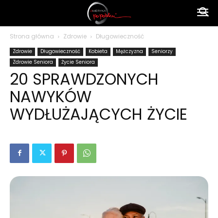
Ameryka
Strona główna
Zdrowie
Długowieczność
Zdrowie
Długowieczność
Kobieta
Mężczyzna
Seniorzy
po
Zdrowie Seniora
Życie Seniora
20 SPRAWDZONYCH
NAWYKÓW
polsku
WYDŁUŻAJĄCYCH ŻYCIE