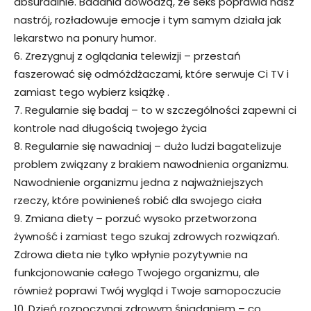
absurdalnie. Badania dowodzą, ze seks poprawia nasz
nastrój, rozładowuje emocje i tym samym działa jak
lekarstwo na ponury humor.
6. Zrezygnuj z oglądania telewizji – przestań
faszerować się odmóżdżaczami, które serwuje Ci TV i
zamiast tego wybierz książkę .
7. Regularnie się badaj – to w szczególności zapewni ci
kontrole nad długością twojego życia
8. Regularnie się nawadniaj – dużo ludzi bagatelizuje
problem związany z brakiem nawodnienia organizmu.
Nawodnienie organizmu jedna z najważniejszych
rzeczy, które powinieneś robić dla swojego ciała
9. Zmiana diety – porzuć wysoko przetworzona
żywność i zamiast tego szukaj zdrowych rozwiązań.
Zdrowa dieta nie tylko wpłynie pozytywnie na
funkcjonowanie całego Twojego organizmu, ale
również poprawi Twój wygląd i Twoje samopoczucie
10. Dzień rozpoczynaj zdrowym śniadaniem – co