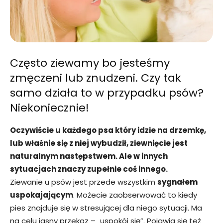
Często ziewamy bo jesteśmy
zmęczeni lub znudzeni. Czy tak
samo działa to w przypadku psów?
Niekoniecznie!
Oczywiście u każdego psa który idzie na drzemkę,
lub właśnie się z niej wybudził, ziewnięcie jest
naturalnym następstwem. Ale w innych
sytuacjach znaczy zupełnie coś innego.
Ziewanie u psów jest przede wszystkim
sygnałem
uspokajającym
. Możecie zaobserwować to kiedy
pies znajduje się w stresującej dla niego sytuacji. Ma
na celu jasny przekaz – „uspokój się”. Pojawia się też