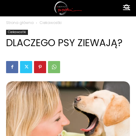
Ameryka
Strona główna
Ciekawostki
Ciekawostki
po
DLACZEGO PSY ZIEWAJĄ?
polsku