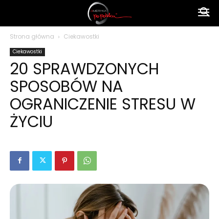
Ameryka
Strona główna
Ciekawostki
Ciekawostki
po
20 SPRAWDZONYCH
SPOSOBÓW NA
polsku
OGRANICZENIE STRESU W
ŻYCIU