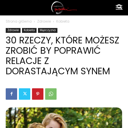
Ameryka
Strona główna
Zdrowie
Kobieta
Zdrowie
Kobieta
Mężczyzna
po
30 RZECZY, KTÓRE MOŻESZ
ZROBIĆ BY POPRAWIĆ
polsku
RELACJE Z
DORASTAJĄCYM SYNEM